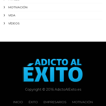
MOTIVACIÓN
VIDA
VÍDEOS
Copyright © 2016 AdictoAlExito.es
INICIO
ÉXITO‬
EMPRESARIOS
MOTIVACIÓN