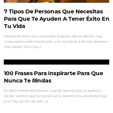
7 Tipos De Personas Que Necesitas
Para Que Te Ayuden A Tener Éxito En
Tu Vida
Para tener éxito vas a necesitar el apoyo de los demás. Hay
cosas que puedes hacer solo y te va a llevar a donde quieres ir
más rápido. Pero hay c…
100 Frases Para Inspirarte Para Que
Nunca Te Rindas
Es difícil mantenerte fuerte cuando sientes que te quieres
rendir. Sientes que tu mundo se te desmorona alrededor tuyo
y no hay opción de salir. La …