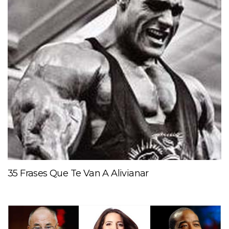
35 Frases Que Te Van A Alivianar