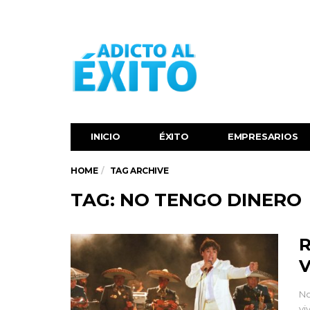
INICIO
ÉXITO‬
EMPRESARIOS
HOME
TAG ARCHIVE
TAG: NO TENGO DINERO
R
V
No
vi