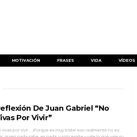
MOTIVACIÓN
FRASES
VIDA
VÍDEOS
eflexión De Juan Gabriel “No
ivas Por Vivir”
 vivas por vivir ... ¡Porque es muy triste! eso realmente no es
vir, quien nada sabe, es nada, y solo existe y vale lo qué vale su