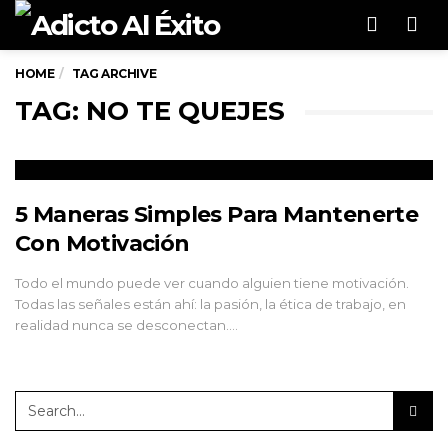
Men
HOME
TAG ARCHIVE
TAG: NO TE QUEJES
5 Maneras Simples Para Mantenerte
Con Motivación
Todo el mundo puede ver cuando alguien tiene motivación.
Todas las señales están ahí: la pasión, la ética de trabajo, en
realidad nunca se desconectan.…