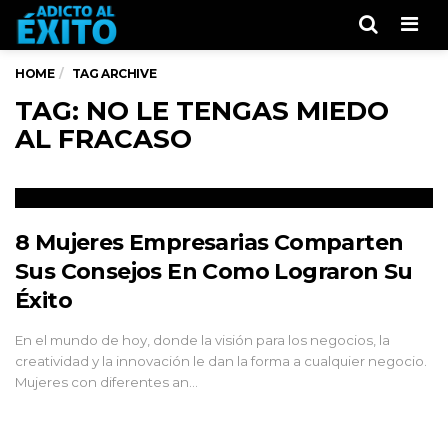
Men
HOME
TAG ARCHIVE
TAG: NO LE TENGAS MIEDO
AL FRACASO
8 Mujeres Empresarias Comparten
Sus Consejos En Como Lograron Su
Éxito
En el mundo de hoy, donde la visión para los negocios, la
creatividad y la innovación le dan la forma a cualquier negocio.
Mujeres con diferentes an…