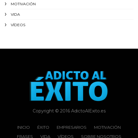
MOTIVACIÓN
VIDA
VÍDEOS
Copyright © 2016 AdictoAlExito.es
INICIO
ÉXITO‬
EMPRESARIOS
MOTIVACIÓN
FRASES
VIDA
VÍDEOS
SOBRE NOSOTROS