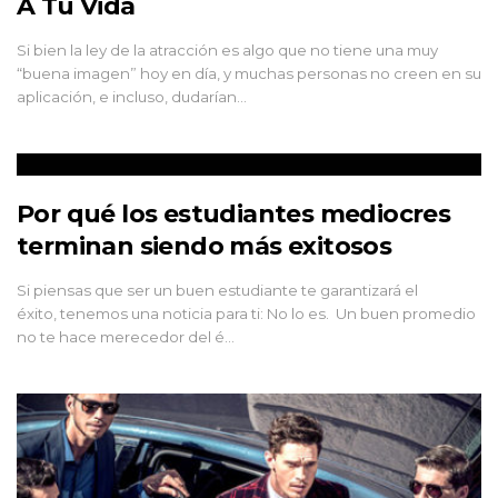
A Tu Vida
Si bien la ley de la atracción es algo que no tiene una muy
“buena imagen” hoy en día, y muchas personas no creen en su
aplicación, e incluso, dudarían…
Por qué los estudiantes mediocres
terminan siendo más exitosos
Si piensas que ser un buen estudiante te garantizará el
éxito, tenemos una noticia para ti: No lo es. Un buen promedio
no te hace merecedor del é…