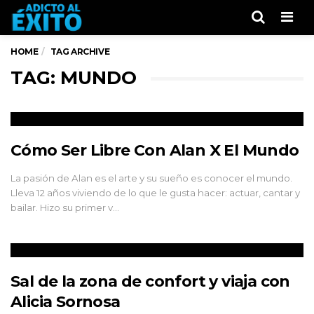
Men
HOME
TAG ARCHIVE
TAG: MUNDO
Cómo Ser Libre Con Alan X El Mundo
La pasión de Alan es el arte y su sueño es conocer el mundo.
Lleva 12 años viviendo de lo que le gusta hacer: actuar, cantar y
bailar. Hizo su primer v…
Sal de la zona de confort y viaja con
Alicia Sornosa