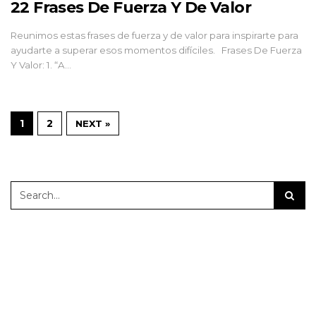
22 Frases De Fuerza Y De Valor
Reunimos estas frases de fuerza y de valor para inspirarte para
ayudarte a superar esos momentos difíciles. Frases De Fuerza
Y Valor: 1. “A…
1
2
NEXT »