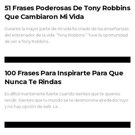
51 Frases Poderosas De Tony Robbins
Que Cambiaron Mi Vida
Durante la mayor parte de mi vida fui criado de las enseñanzas
del entrenador de la vida “Tony Robbins.” Tuve la oportunidad
de ver a Tony Robbins…
100 Frases Para Inspirarte Para Que
Nunca Te Rindas
Es difícil mantenerte fuerte cuando sientes que te quieres
rendir. Sientes que tu mundo se te desmorona alrededor tuyo
y no hay opción de salir. La …