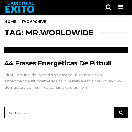
Men
HOME
TAG ARCHIVE
TAG: MR.WORLDWIDE
44 Frases Energéticas De Pitbull
Pitbull es uno de los artistas estadounidenses con
ascendencia latinoamericana que habla español. No solo lo
demuestra con su música, sino que tiene fr…