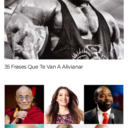
35 Frases Que Te Van A Alivianar