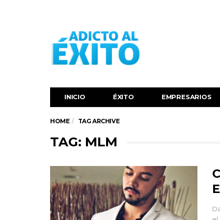
INICIO
ÉXITO‬
EMPRESARIOS
HOME
TAG ARCHIVE
TAG: MLM
C
E
Da
el