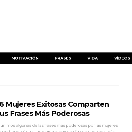
MOTIVACIÓN
FRASES
VIDA
VÍDEOS
6 Mujeres Exitosas Comparten
us Frases Más Poderosas
unimos algunas de las frases más poderosas por las mujeres
e ya tienen éxito. Las mujeres hoy en día son cada vez más