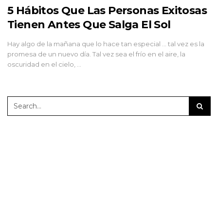
5 Hábitos Que Las Personas Exitosas
Tienen Antes Que Salga El Sol
Hay algo de la mañana que lo hace tan especial ... tal vez es la
promesa de un nuevo día. Tal vez sea el frío en el aire, la
oscuridad en el cielo, …