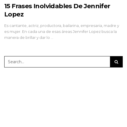
15 Frases Inolvidables De Jennifer
Lopez
Es cantante, actriz, productora, bailarina, empresaria, madre y
es mujer. En cada una de esas áreas Jennifer Lopez busca la
manera de brillar y dar lo …