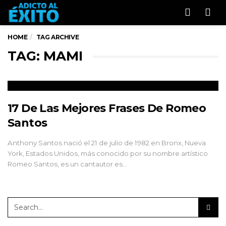
Men
HOME
TAG ARCHIVE
TAG: MAMI
17 De Las Mejores Frases De Romeo
Santos
Anthony Santos nació el 21 de julio de 1982 en Bronx, Nueva
York, Estados Unidos, más conocido por su nombre artístico
Romeo Santos, es un cantautor es…