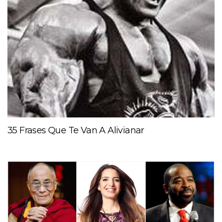
35 Frases Que Te Van A Alivianar