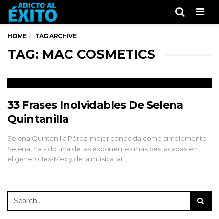
Men
HOME
TAG ARCHIVE
TAG: MAC COSMETICS
33 Frases Inolvidables De Selena
Quintanilla
Selena Quintanilla Pérez, mejor conocida como simplemente
Selena, ha sido una de las exponentes más destacadas en
el género Tex-Mex y de la música lati…