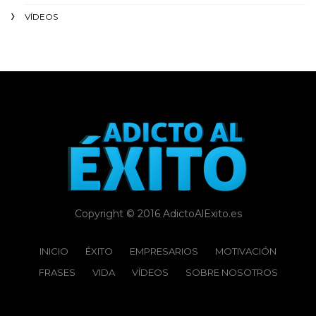
VÍDEOS
Copyright © 2016 AdictoAlExito.es
INICIO
ÉXITO‬
EMPRESARIOS
MOTIVACIÓN
FRASES
VIDA
VÍDEOS
SOBRE NOSOTROS