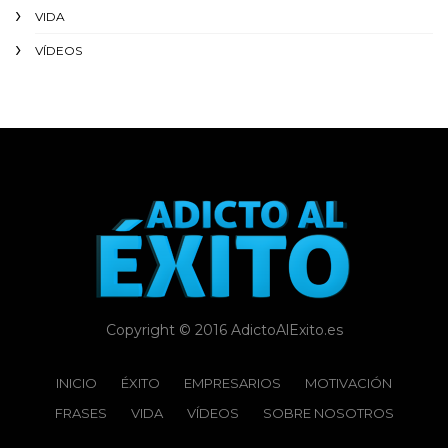
VIDA
VÍDEOS
Copyright © 2016 AdictoAlExito.es
INICIO
ÉXITO‬
EMPRESARIOS
MOTIVACIÓN
FRASES
VIDA
VÍDEOS
SOBRE NOSOTROS