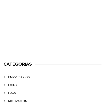
CATEGORÍAS
EMPRESARIOS
ÉXITO‬
FRASES
MOTIVACIÓN