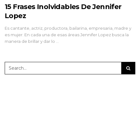
15 Frases Inolvidables De Jennifer
Lopez
Es cantante, actriz, productora, bailarina, empresaria, madre y
es mujer. En cada una de esas áreas Jennifer Lopez busca la
manera de brillar y dar lo …