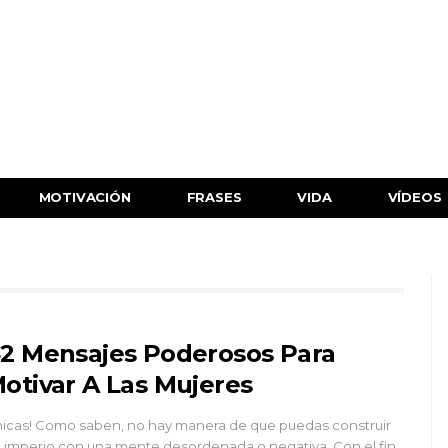
MOTIVACIÓN
FRASES
VIDA
VÍDEOS
2 Mensajes Poderosos Para
otivar A Las Mujeres
icas! Como saben, no hay manera de que puedas construir
 imperio con una mente desordenada o negativa. Con el fin