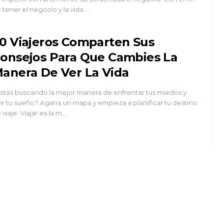
 tener el negocio y la vida …
0 Viajeros Comparten Sus
onsejos Para Que Cambies La
anera De Ver La Vida
stás buscando la mejor manera de enfrentar tus miedos y
vir tu sueño? Agarra un mapa y empieza a planificar tu destino
 viaje. Viajar es la m…