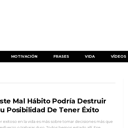
MOTIVACIÓN
FRASES
VIDA
VÍDEOS
ste Mal Hábito Podría Destruir
u Posibilidad De Tener Éxito
r exitoso en la vida es más sobre tomar decisiones más que
 esfuerzo o trabajar duro. Todos hemos estado allí. Ese