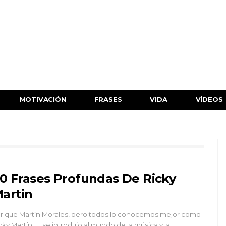
MOTIVACIÓN
FRASES
VIDA
VÍDEOS
0 Frases Profundas De Ricky
artin
rique Martín Morales, pero todos lo conocemos mejor como
cky Martín. El se introdujo al mundo de la música y la