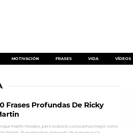
MOTIVACIÓN
FRASES
VIDA
VÍDEOS
A
0 Frases Profundas De Ricky
artin
rique Martín Morales, pero todos lo conocemos mejor como
cky Martín. El se introdujo al mundo de la música y la