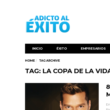
INICIO
ÉXITO‬
EMPRESARIOS
HOME
TAG ARCHIVE
TAG: LA COPA DE LA VID
8
M
En
Ri