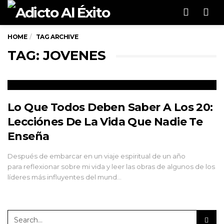
Men
HOME
TAG ARCHIVE
TAG: JOVENES
Lo Que Todos Deben Saber A Los 20:
Lecciónes De La Vida Que Nadie Te
Enseña
Después de embarcar en un viaje espiritual de un año
para reflexionar sobre mi vida y leer las obras de algunos de los
líderes más influyentes del mund…