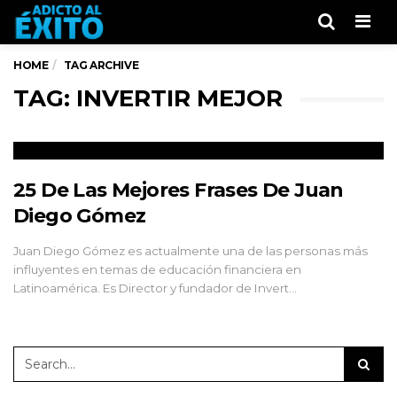
Men
HOME
TAG ARCHIVE
TAG: INVERTIR MEJOR
25 De Las Mejores Frases De Juan
Diego Gómez
Juan Diego Gómez es actualmente una de las personas más
influyentes en temas de educación financiera en
Latinoamérica. Es Director y fundador de Invert…