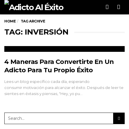
Men
HOME
TAG ARCHIVE
TAG: INVERSIÓN
4 Maneras Para Convertirte En Un
Adicto Para Tu Propio Éxito
Lees un blog específico cada día, esperando
consumir motivación para alcanzar el éxito. Después de leer te
sientes en éxtasis y piensas, "Hey, yo pu…