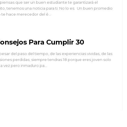
 piensas que ser un buen estudiante te garantizará el
ito, tenemos una noticia para ti: No lo es. Un buen promedio
 te hace merecedor del é…
onsejos Para Cumplir 30
pesar del paso del tiempo, de las experiencias vividas, de las
usiones perdidas; siempre tendras 18 porque eres joven solo
a vez pero inmaduro pa…