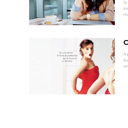
Si
éx
no
C
A 
il
un