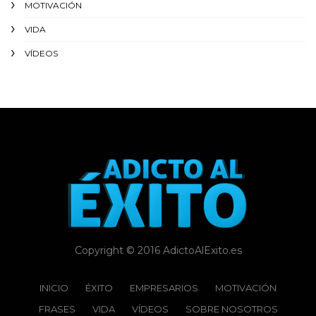
MOTIVACIÓN
VIDA
VÍDEOS
Copyright © 2016 AdictoAlExito.es
INICIO
ÉXITO‬
EMPRESARIOS
MOTIVACIÓN
FRASES
VIDA
VÍDEOS
SOBRE NOSOTROS