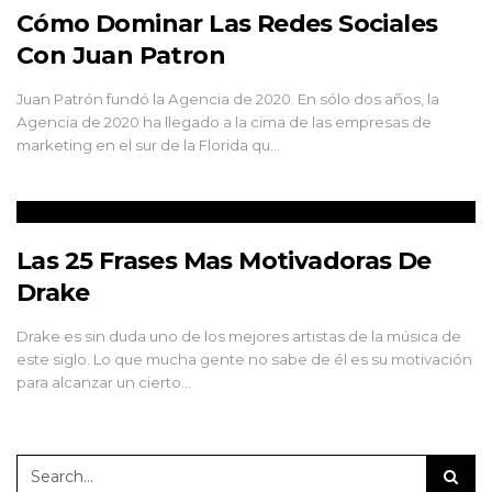
Cómo Dominar Las Redes Sociales
Con Juan Patron
Juan Patrón fundó la Agencia de 2020. En sólo dos años, la
Agencia de 2020 ha llegado a la cima de las empresas de
marketing en el sur de la Florida qu…
Las 25 Frases Mas Motivadoras De
Drake
Drake es sin duda uno de los mejores artistas de la música de
este siglo. Lo que mucha gente no sabe de él es su motivación
para alcanzar un cierto…