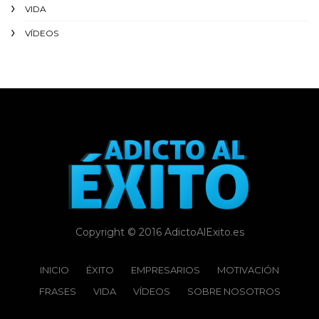
VIDA
VÍDEOS
Copyright © 2016 AdictoAlExito.es
INICIO
ÉXITO‬
EMPRESARIOS
MOTIVACIÓN
FRASES
VIDA
VÍDEOS
SOBRE NOSOTROS