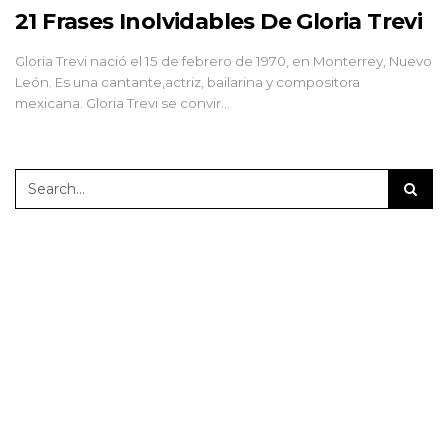
21 Frases Inolvidables De Gloria Trevi
Gloria Trevi nació el 15 de febrero de 1970, en Monterrey, Nuevo
León. Es una cantante,actriz, bailarina y compositora
mexicana. Gloria Trevi se convir…