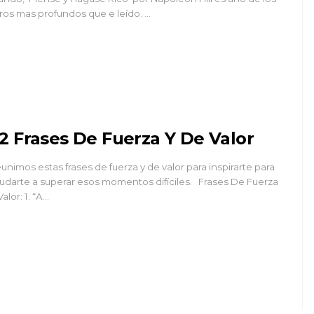
bros mas profundos que e leído. …
2 Frases De Fuerza Y De Valor
unimos estas frases de fuerza y de valor para inspirarte para
udarte a superar esos momentos difíciles. Frases De Fuerza
Valor: 1. “A…