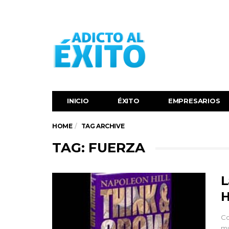
INICIO
ÉXITO‬
EMPRESARIOS
HOME
TAG ARCHIVE
TAG: FUERZA
L
H
Co
mu