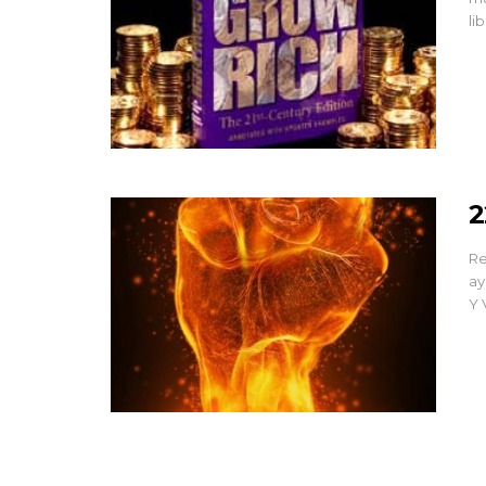
li
2
Re
ay
Y 