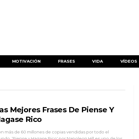
MOTIVACIÓN
FRASES
VIDA
VÍDEOS
as Mejores Frases De Piense Y
agase Rico
n más de 60 millones de copias vendidas por todo el
ndo, ‘Piense y Hagase Rico' por Napoleon Hill es uno de los