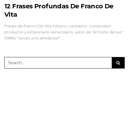
12 Frases Profundas De Franco De
Vita
Frases de Franco De Vita: Músico, cantautor, compositor,
productor y empresario venezolano, autor de "Al norte del sur"
(1989), "Voces a mi alrededor" …