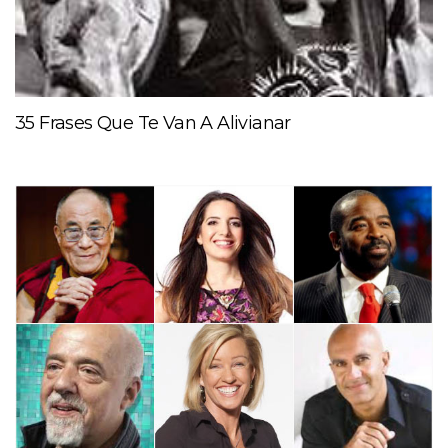
35 Frases Que Te Van A Alivianar