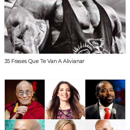
35 Frases Que Te Van A Alivianar