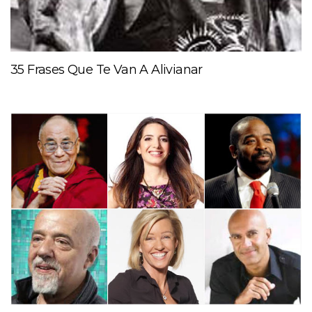
35 Frases Que Te Van A Alivianar