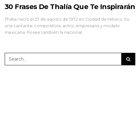
30 Frases De Thalía Que Te Inspirarán
Thalia nació el 27 de agosto de 1972 en Ciudad de México. Es
una cantante, compositora, actriz, empresaria y modelo
mexicana. Posee también la nacional…