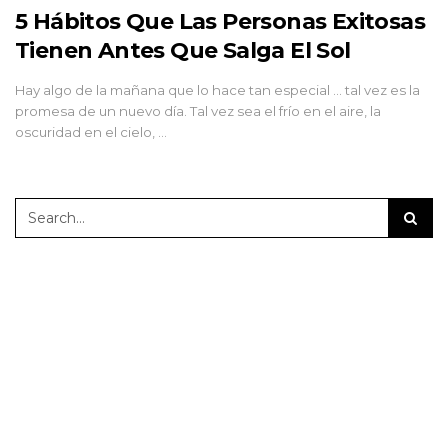
5 Hábitos Que Las Personas Exitosas
Tienen Antes Que Salga El Sol
Hay algo de la mañana que lo hace tan especial ... tal vez es la
promesa de un nuevo día. Tal vez sea el frío en el aire, la
oscuridad en el cielo, …