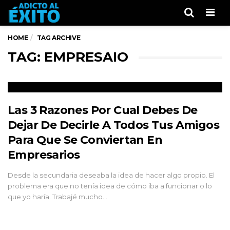
Men
HOME
TAG ARCHIVE
TAG: EMPRESAIO
Las 3 Razones Por Cual Debes De
Dejar De Decirle A Todos Tus Amigos
Para Que Se Conviertan En
Empresarios
Desde la secundaria deseaba la idea de hacer algo propio. El
problema era que no tenía idea de cómo iba a funcionar o lo
que yo haría. Trabajé mucho…