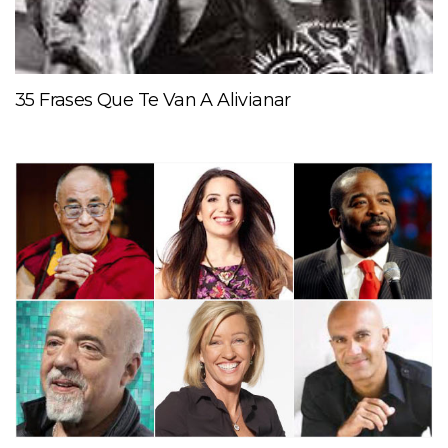
35 Frases Que Te Van A Alivianar