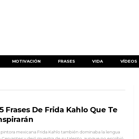
MOTIVACIÓN
FRASES
VIDA
VÍDEOS
5 Frases De Frida Kahlo Que Te
nspirarán
 pintora mexicana Frida Kahlo también dominaba la lengua
 Cervantes y dejó muestra de su talento, aunque no escribió