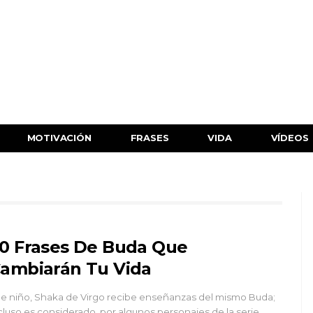
MOTIVACIÓN
FRASES
VIDA
VÍDEOS
0 Frases De Buda Que
ambiarán Tu Vida
 niño, Shaka de Virgo recibe enseñanzas del mismo Buda;
cluso es considerado, por algunos personajes de la serie