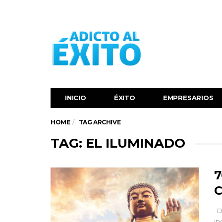
INICIO
ÉXITO‬
EMPRESARIOS
HOME
TAG ARCHIVE
TAG: EL ILUMINADO
7
C
De
in