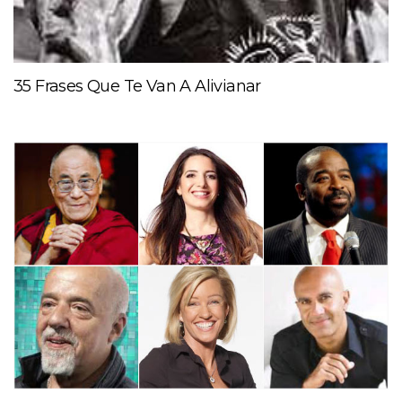
35 Frases Que Te Van A Alivianar