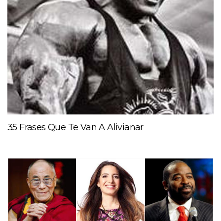
35 Frases Que Te Van A Alivianar