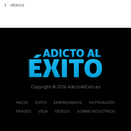
VÍDEOS
Copyright © 2016 AdictoAlExito.es
INICIO
ÉXITO‬
EMPRESARIOS
MOTIVACIÓN
FRASES
VIDA
VÍDEOS
SOBRE NOSOTROS