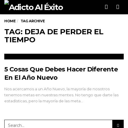
Men
HOME
TAG ARCHIVE
TAG: DEJA DE PERDER EL
TIEMPO
5 Cosas Que Debes Hacer Diferente
En El Año Nuevo
Nos acercamos a un Año Nuevo, la mayoría de nosotros
tenemos metas en nuestras mentes. No tengo que darte las
estadísticas, pero la mayoría de las meta…