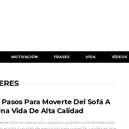
MOTIVACIÓN
FRASES
VIDA
VÍDEOS
IERES
 Pasos Para Moverte Del Sofá A
na Vida De Alta Calidad
 este título te suena una campana, puedes estar familiarizado
n el sofá y un plan de ejecución para correr 5k. La idea es que