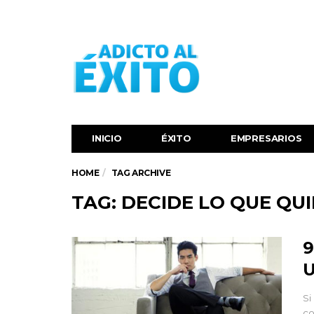
INICIO
ÉXITO‬
EMPRESARIOS
HOME
TAG ARCHIVE
TAG: DECIDE LO QUE QU
9
U
Si
co