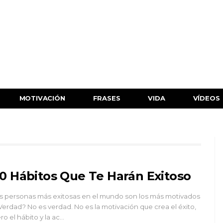
MOTIVACIÓN
FRASES
VIDA
VÍDEOS
0 Hábitos Que Te Harán Exitoso
s personas más exitosas en el mundo son los más motivados
Verdad? No es verdad. No es la motivación que crea el éxito,
ro el hábito y la ac…