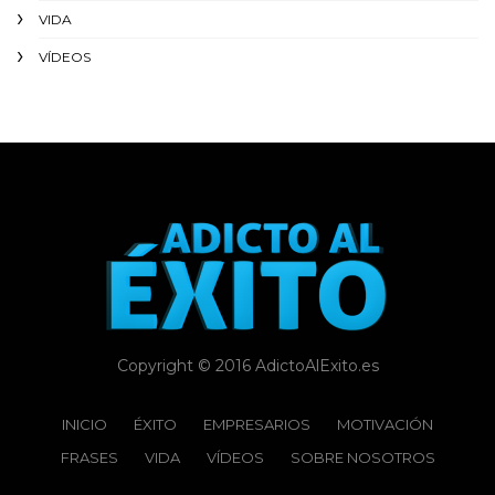
VIDA
VÍDEOS
Copyright © 2016 AdictoAlExito.es
INICIO
ÉXITO‬
EMPRESARIOS
MOTIVACIÓN
FRASES
VIDA
VÍDEOS
SOBRE NOSOTROS