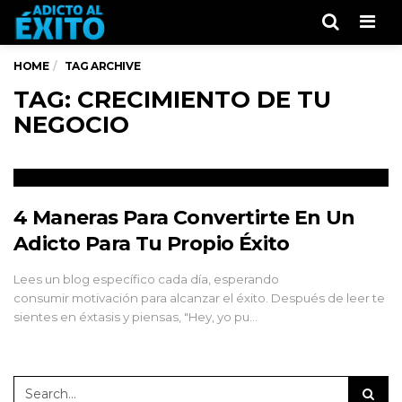
Men
HOME
TAG ARCHIVE
TAG: CRECIMIENTO DE TU
NEGOCIO
4 Maneras Para Convertirte En Un
Adicto Para Tu Propio Éxito
Lees un blog específico cada día, esperando
consumir motivación para alcanzar el éxito. Después de leer te
sientes en éxtasis y piensas, "Hey, yo pu…