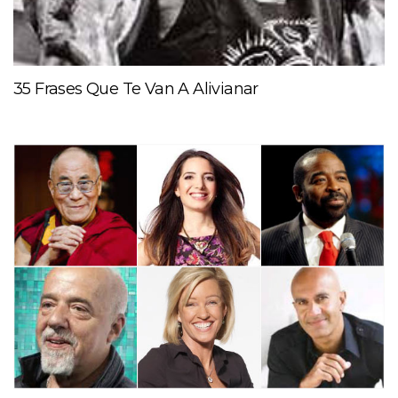
35 Frases Que Te Van A Alivianar