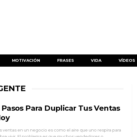
MOTIVACIÓN
FRASES
VIDA
VÍDEOS
 GENTE
 Pasos Para Duplicar Tus Ventas
oy
s ventas en un negocio es como el aire que uno respira para
bre vivir. El problema es que muchos vendedores o