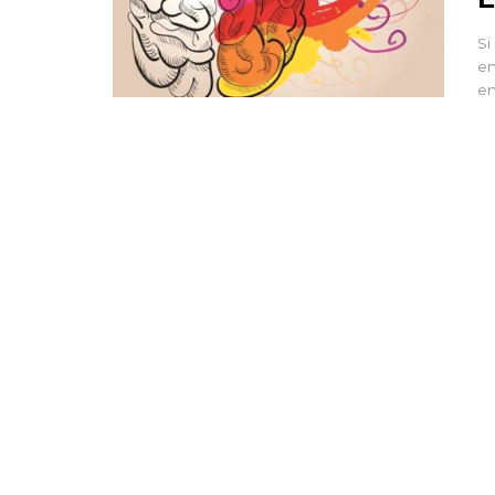
Si
en
en