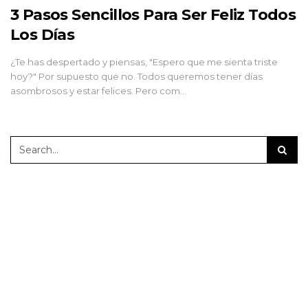
3 Pasos Sencillos Para Ser Feliz Todos
Los Días
¿Te has despertado y piensas, "Espero que me sienta triste
hoy?" Por supuesto que no. Todos queremos tener días
asombrosos y estar felices. Pero com…