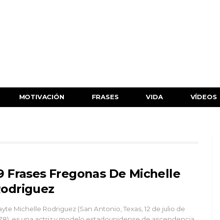
MOTIVACIÓN
FRASES
VIDA
VÍDEOS
9 Frases Fregonas De Michelle
odriguez
yte Michelle Rodriguez (San Antonio, Texas, 12 de julio de
78), es una actriz y modelo estadounidense de ascendencia