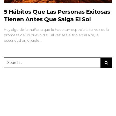
5 Hábitos Que Las Personas Exitosas
Tienen Antes Que Salga El Sol
Hay algo de la mañana que lo hace tan especial ... tal vez es la
promesa de un nuevo día. Tal vez sea el frío en el aire, la
oscuridad en el cielo, …