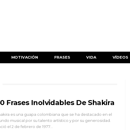
MOTIVACIÓN
FRASES
VIDA
VÍDEOS
0 Frases Inolvidables De Shakira
akira es una guapa colombiana que se ha destacado en el
ndo musical por su talento artístico y por su generosidad.
ció el 2 de febrero de 1977…