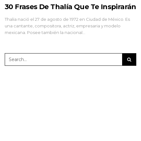
30 Frases De Thalía Que Te Inspirarán
Thalia nació el 27 de agosto de 1972 en Ciudad de México. Es
una cantante, compositora, actriz, empresaria y modelo
mexicana. Posee también la nacional…